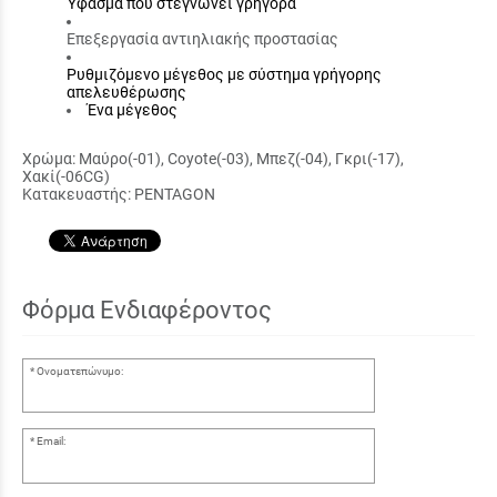
Ύφασμα που στεγνώνει γρήγορα
Επεξεργασία αντιηλιακής προστασίας
Ρυθμιζόμενο μέγεθος με σύστημα γρήγορης
απελευθέρωσης
Ένα μέγεθος
Χρώμα: Μαύρο(-01), Coyote(-03), Μπεζ(-04), Γκρι(-17),
Χακί(-06CG)
Κατακευαστής: PENTAGON
Φόρμα Ενδιαφέροντος
Ονοματεπώνυμο:
Email: