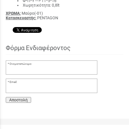
Φ*Π*Υ ---> 11*5*16
Χωρητικότητα: 0,8lt
ΧΡΩΜΑ:
Μαύρο(-01)
Κατασκευαστής:
PENTAGON
Φόρμα Ενδιαφέροντος
Ονοματεπώνυμο:
Email:
Αποστολή