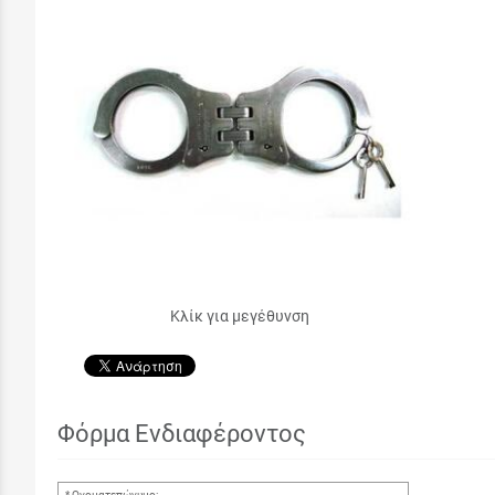
Κλίκ για μεγέθυνση
Φόρμα Ενδιαφέροντος
Ονοματεπώνυμο: