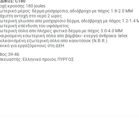
ΔΙΚΟΣ: C180
οχή κρούσης 180 joules
ωτερικό μέρος: δέρμα μοσχαρίσιο, αδιάβροχο με πάχος 1.8-2.0 ΜΜ
άχιστη αντοχή στο νερό 2 ώρες
ωτερική γλώσσα απο μοσχαρίσιο δέρμα, αδιάβροχη με πάχος 1.2-1.4
ωτερική επένδυση του υφάσματος
ωτερική σόλα απο πλήρες φυτικό δέρμα με πάχος 3.0-4.0 ΜΜ
αιρούμενη εσωτερική σόλα απο βαμβάκι- ενεργό άνθρακα- latex
υλκανισμένη εξωτερική σόλα απο καουτσούκ (N.B.R.)
ανικό για εργαζόμενους στη ΔΕΗ
θος:39-46
κευαστής: Ελληνικό προιόν, ΠΥΡΓΟΣ