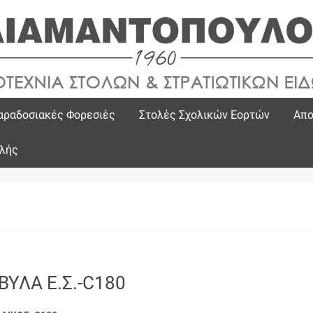
αραδοσιακές Φορεσιές
Στολές Σχολικών Εορτών
Απο
ολής
ΒΥΛΑ Ε.Σ.-C180