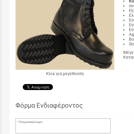
ΚΩ
αν
Εξ
Ελ
Εσ
Εσ
Εσ
Αφ
Βο
Ιδ
Μέγε
Κατασ
Κλίκ για μεγέθυνση
Φόρμα Ενδιαφέροντος
Ονοματεπώνυμο: