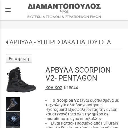
menu
ΑΡΒΥΛΑ - ΥΠΗΡΕΣΙΑΚΑ ΠΑΠΟΥΤΣΙΑ
Επιστροφή
ΑΡΒΥΛΑ SCORPION
V2- PENTAGON
ΚΩΔΙΚΟΣ
: Κ15044
Τα
Scorpion V2
είναι εξοπλισμένα με
τεχνολογία αδιαβροχοποίησης
Hydroguard εξασφαλίζοντας την άνεση
και στεγανότητα όλη την ημέρα σε
οποιοδήποτε υγρό περιβάλλον.
Είναι κατασκευασμένο από Full Grain
δέρμα ή Suede καστόρινο δέρμα πάχους