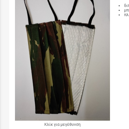
δι
μπ
πλ
Κλίκ για μεγέθυνση