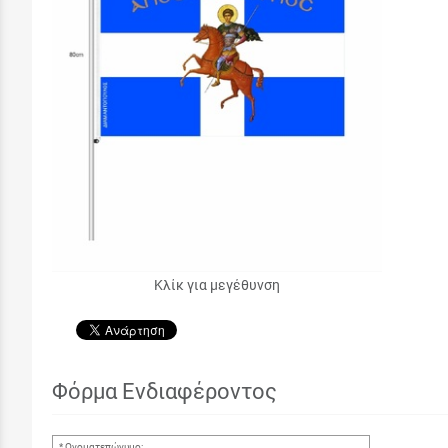
Κλίκ για μεγέθυνση
Φόρμα Ενδιαφέροντος
Ονοματεπώνυμο: