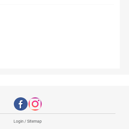
Login
/
Sitemap