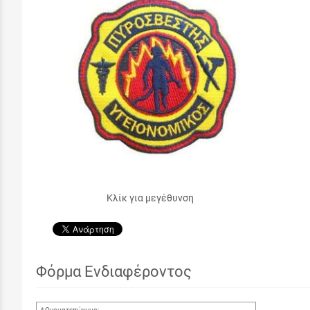
Κλίκ για μεγέθυνση
Φόρμα Ενδιαφέροντος
Ονοματεπώνυμο: